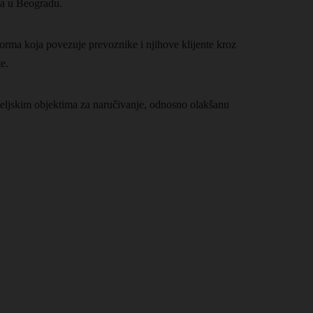
ka u Beogradu.
orma koja povezuje prevoznike i njihove klijente kroz
e.
teljskim objektima za naručivanje, odnosno olakšanu