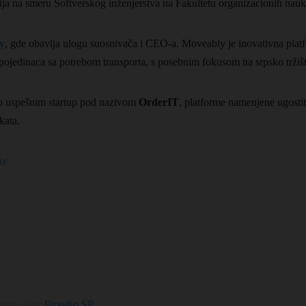
ija na smeru Softverskog inženjerstva na Fakultetu organizacionih nau
y
, gde obavlja ulogu suosnivača i CEO-a. Moveably je inovativna platf
pojedinaca sa potrebom transporta, s posebnim fokusom na srpsko tržišt
ako uspešnim startup pod nazivom
OrderIT
, platforme namenjene ugosti
kata.
o/
ada sajta:
Frondio SP