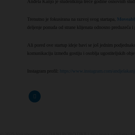
Anđela Kanjo je studentkinja treće godine osnovnih stud
Trenutno je fokusirana na razvoj svog startapa,
Moveabl
deljenje ponuda od strane klijenata odnosno preduzeća i 
Ali pored ove startup ideje bavi se još jednim podjedn
komunikaciju između gostiju i osoblja ugostiteljskih obje
Instagram profil:
https://www.instagram.com/andjelakanj
© 2025 Vukobratovićevi DANI ROBOTIKE | Sva prava zadržana | Izr