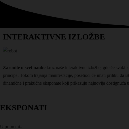
INTERAKTIVNE IZLOŽBE
Zaronite u svet nauke
kroz naše interaktivne izložbe, gde će svaki 
principa. Tokom trajanja manifestacije, posetioci će imati priliku da 
dinamične i praktične eksponate koji prikazuju najnovija dostignuća u 
EKSPONATI
U pripremi..