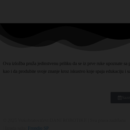
Ova izložba pruža jedinstvenu priliku da se iz prve ruke upoznate sa 
kao i da produbite svoje znanje kroz iskustvo koje spaja edukaciju i
Sazn
© 2025 Vukobratovićevi DANI ROBOTIKE | Sva prava zadržana
| Izrada sajta:
Frondio SP