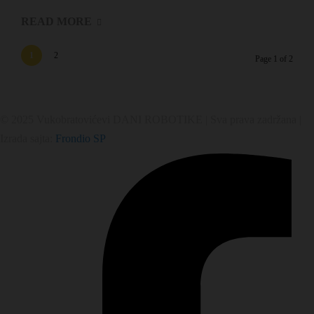
READ MORE
1
2
Page 1 of 2
© 2025 Vukobratovićevi DANI ROBOTIKE | Sva prava zadržana |
Izrada sajta:
Frondio SP