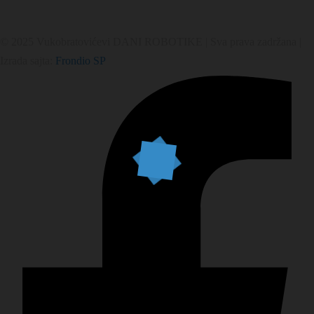
© 2025 Vukobratovićevi DANI ROBOTIKE | Sva prava zadržana |
Izrada sajta:
Frondio SP