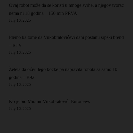
Ovaj robot može da se koristi u mnoge svrhe, a njegov tvorac
nema ni 18 godina – 150 min PRVA
July 16, 2025
Idemo ka tome da Vukobratovićevi dani postanu srpski brend
– RTV
July 16, 2025
Želela da oživi lego kocke pa napravila robota sa samo 10
godina – B92
July 16, 2025
Ko je bio Miomir Vukobratović- Euronews
July 16, 2025