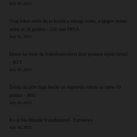
July 16, 2025
Ovaj robot može da se koristi u mnoge svrhe, a njegov tvorac
nema ni 18 godina – 150 min PRVA
July 16, 2025
Idemo ka tome da Vukobratovićevi dani postanu srpski brend
– RTV
July 16, 2025
Želela da oživi lego kocke pa napravila robota sa samo 10
godina – B92
July 16, 2025
Ko je bio Miomir Vukobratović- Euronews
July 16, 2025