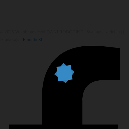
© 2025 Vukobratovićevi DANI ROBOTIKE | Sva prava zadržana |
Izrada sajta:
Frondio SP