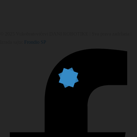
© 2025 Vukobratovićevi DANI ROBOTIKE | Sva prava zadržana |
Izrada sajta:
Frondio SP