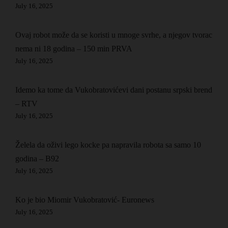
July 16, 2025
Ovaj robot može da se koristi u mnoge svrhe, a njegov tvorac
nema ni 18 godina – 150 min PRVA
July 16, 2025
Idemo ka tome da Vukobratovićevi dani postanu srpski brend
– RTV
July 16, 2025
Želela da oživi lego kocke pa napravila robota sa samo 10
godina – B92
July 16, 2025
Ko je bio Miomir Vukobratović- Euronews
July 16, 2025