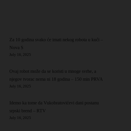
Za 10 godina svako će imati nekog robota u kući –
Nova S
July 16, 2025
Ovaj robot može da se koristi u mnoge svrhe, a
njegov tvorac nema ni 18 godina – 150 min PRVA
July 16, 2025
Idemo ka tome da Vukobratovićevi dani postanu
srpski brend – RTV
July 16, 2025