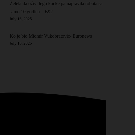
Želela da oživi lego kocke pa napravila robota sa
samo 10 godina – B92
July 16, 2025
Ko je bio Miomir Vukobratović- Euronews
July 16, 2025