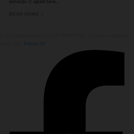
inovacija. U zgradi Sava...
READ MORE
© 2025 Vukobratovićevi DANI ROBOTIKE | Sva prava zadržana |
Izrada sajta:
Frondio SP