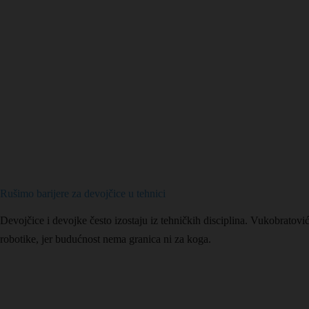
Rušimo barijere za devojčice u tehnici
Devojčice i devojke često izostaju iz tehničkih disciplina. Vukobratović
robotike, jer budućnost nema granica ni za koga.