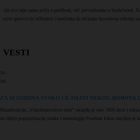
Ali ovo nije samo priča o prošlosti, već prevashodno o budućnosti. Na
nove generacije inženjera i naučnika da stvaraju inovativna rešenja z
VESTI
16
Jul
ZA 10 GODINA SVAKO ĆE IMATI NEKOG ROBOTA U
Manifestacija „Vukobratovićevi dani“ okupila je oko 7000 dece i odrasl
sa ciljem popularizacije nauke i tehnologije Poseban fokus stavljen je n