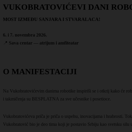
VUKOBRATOVIĆEVI DANI ROB
MOST IZMEĐU SANJARA I STVARALACA!
6. i 7. novembra 2026.
📍
Sava centar — atrijum i amfiteatar
O MANIFESTACIJI
Na Vukobratovićevim danima robotike inspiriši se i otkrij kako će rob
i takmičenja su BESPLATNA za sve učesnike i posetioce.
Vukobratovićeva priča je priča o uspehu, inovacijama i hrabrosti. T
Vukobratović bio je deo tima koji je postavio Srbiju kao svetsku silu