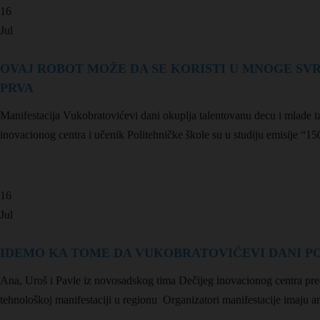
16
Jul
OVAJ ROBOT MOŽE DA SE KORISTI U MNOGE SVRH
PRVA
Manifestacija Vukobratovićevi dani okuplja talentovanu decu i mlade i
inovacionog centra i učenik Politehničke škole su u studiju emisije “15
16
Jul
IDEMO KA TOME DA VUKOBRATOVIĆEVI DANI PO
Ana, Uroš i Pavle iz novosadskog tima Dečijeg inovacionog centra pre
tehnološkoj manifestaciji u regionu Organizatori manifestacije imaju am